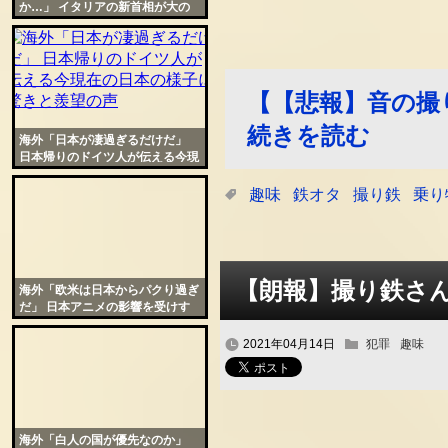
か…」 イタリアの新首相が大の
アニメファンだった事が話題に
【【悲報】音の撮
続きを読む
海外「日本が凄過ぎるだけだ」
日本帰りのドイツ人が伝える今現
在の日本の様子に驚きと羨望の声
趣味
鉄オタ
撮り鉄
乗り
【朗報】撮り鉄さ
海外「欧米は日本からパクり過ぎ
だ」 日本アニメの影響を受けす
ぎたハリウッド映画が話題に
2021年04月14日
犯罪
趣味
海外「白人の国が優先なのか」