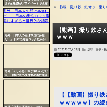
世界的歌姫がプライベートで念願
趣味
撮り鉄
鉄オタ
乗り
の再来日を果たし怒涛の投稿
【動画】撮り鉄さ
ｗｗｗ
海外「日本人の顔は本当に多様
だ…」 日本の男性ロック歌手が
美しすぎると世界的な話題に
2021年02月02日
趣味
画像・動
海外「そりゃあ日本が強いわけだ
w」 日本代表の快進撃の裏に隠さ
れた秘密に世界が爆笑
【【動画】撮り鉄
ｗｗｗｗｗ】の続