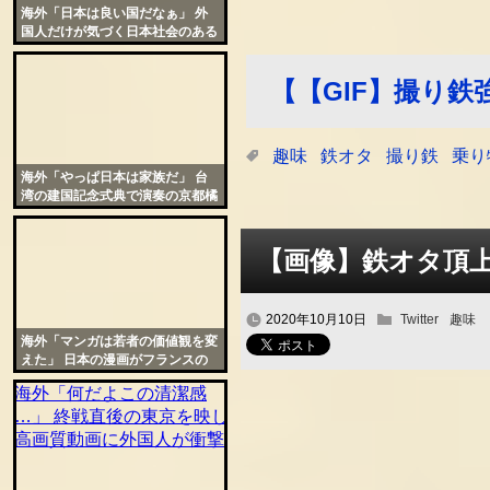
海外「日本は良い国だなぁ」 外
国人だけが気づく日本社会のある
特徴に羨望の声が殺到
【【GIF】撮り
趣味
鉄オタ
撮り鉄
乗り
海外「やっぱ日本は家族だ」 台
湾の建国記念式典で演奏の京都橘
高校が社会現象に
【画像】鉄オタ頂
2020年10月10日
Twitter
趣味
海外「マンガは若者の価値観を変
えた」 日本の漫画がフランスの
書店の救世主となった実態を仏公
共放送が特集