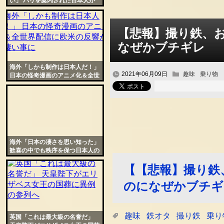
い」 パリを案内された日本人が
ドン引きした光景に仏人が悲嘆
【悲報】撮り鉄、
なぜかブチギレ
海外「しかも制作は日本人だ！」
2021年06月09日
趣味
乗り物
日本の怪奇漫画のアニメ化＆全世
界配信に欧米の反響が物凄い事に
海外「日本の凄さを思い知った」
歓喜の中でも秩序を保つ日本人の
姿に世界から称賛の声
【【悲報】撮り鉄
のになぜかブチギ
趣味
鉄オタ
撮り鉄
乗り
英国「これは最大級の名誉だ」