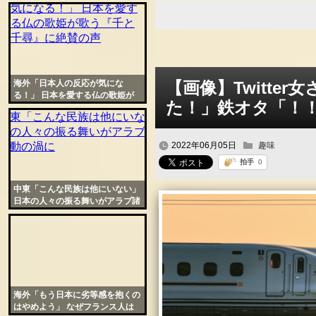
争を日本が終わらせたと話題に
ンク
自動
更新
ツー
海外「日本人の反応が気にな
【画像】Twitt
ル
る！」 日本を愛する仏の歌姫が
た！」鉄オタ「！
歌う『千と千尋』に絶賛の声
2022年06月05日
趣味
中東「こんな民族は他にいない」
日本の人々の振る舞いがアラブ諸
国を感動の渦に
海外「もう日本に劣等感を抱くの
はやめよう」 なぜフランス人は