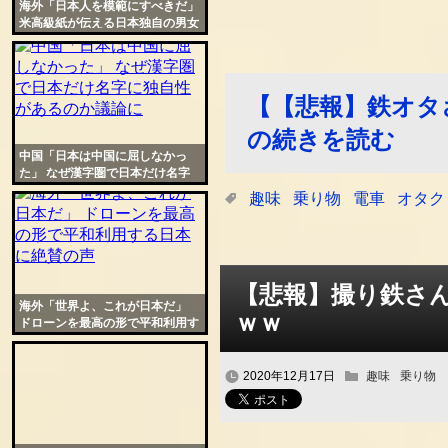
海外「日本人を模範にすべきだ」
米高級紙が伝える日本独自の男女
平等のあり方に羨望の声
【【悲報】鉄オタ
の続きを読む
中国「日本は中国に屈しなかっ
た」 なぜ漢字圏で日本だけ名字
に独自性があるのか議論に
趣味
乗り物
電車
オタク
【悲報】撮り鉄さ
海外「世界よ、これが日本だ」
ｗｗ
ドローンを最高の形で平和利用す
る日本に絶賛の声
2020年12月17日
趣味
乗り物