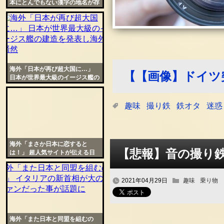
本にとんでもない漢字の地名が存
在すると中国で話題に
海外「日本が再び超大国に…」
【【画像】ドイツ
日本が世界最大級のイージス艦の
建造を発表し海外騒然
趣味
撮り鉄
鉄オタ
迷惑
海外「まさか日本に恋すると
【悲報】音の撮り
は！」 超人気サイトが伝える日
本の美しさに外国人が衝撃
2021年04月29日
趣味
乗り物
海外「また日本と同盟を組むの