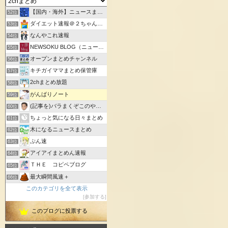
【国内・海外】ニュースまとめ【芸能・科学・エトセトラ】
52位
ダイエット速報＠２ちゃんねる
53位
なんやこれ速報
54位
NEWSOKU BLOG（ニュー速ブログ）
55位
オープンまとめチャンネル
56位
キチガイママまとめ保管庫
57位
2chまとめ放題
58位
がんばりノート
59位
(記事を)バラまくぞこのやろう@なんJまとめ
60位
ちょっと気になる日々まとめ
61位
木になるニュースまとめ
62位
ぷん速
63位
アイアイまとめん速報
64位
ＴＨＥ コピペブログ
65位
最大瞬間風速＋
66位
このカテゴリを全て表示
参加する
このブログに投票する