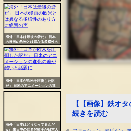
ンテリアを席巻する理由をCNN
が解説
海外「日本は最後の砦だ」 日本
の漫画の欧米とは異なる多様性の
あり方に絶賛の声
海外「日本が欧米を圧倒した訳
だ」 日米のアニメーションの進
化の差が酷いと話題に
【【画像】鉄オタ
続きを読む
海外「日本はどうなってるんだ
w」 来日中の世界的歌手が日本人
ファッション
デザイン