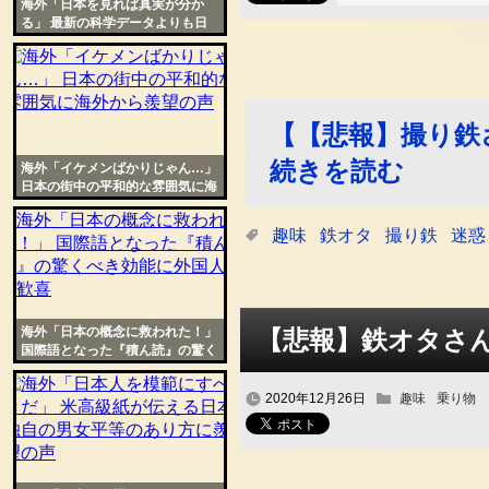
海外「日本を見れば真実が分か
る」 最新の科学データよりも日
本人を信じる海外の人々
【【悲報】撮り鉄
続きを読む
海外「イケメンばかりじゃん…」
日本の街中の平和的な雰囲気に海
外から羨望の声
趣味
鉄オタ
撮り鉄
迷惑
海外「日本の概念に救われた！」
【悲報】鉄オタさ
国際語となった『積ん読』の驚く
べき効能に外国人が歓喜
2020年12月26日
趣味
乗り物