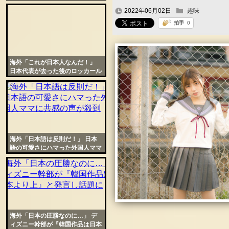
な料理だと世界にバレる
2022年06月02日
趣味
海外「これが日本人なんだ！」
日本代表が去った後のロッカール
ームが美しすぎると話題に
海外「日本語は反則だ！」 日本
語の可愛さにハマった外国人ママ
に共感の声が殺到
海外「日本の圧勝なのに…」 デ
ィズニー幹部が『韓国作品は日本