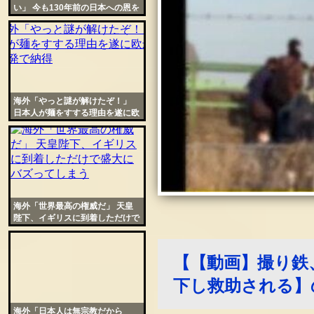
い」 今も130年前の日本への恩を
忘れないトルコの人々
海外「やっと謎が解けたぞ！」
日本人が麺をすする理由を遂に欧
米人も一発で納得
海外「世界最高の権威だ」 天皇
陛下、イギリスに到着しただけで
盛大にバズってしまう
【【動画】撮り鉄
下し救助される】
海外「日本人は無宗教だから