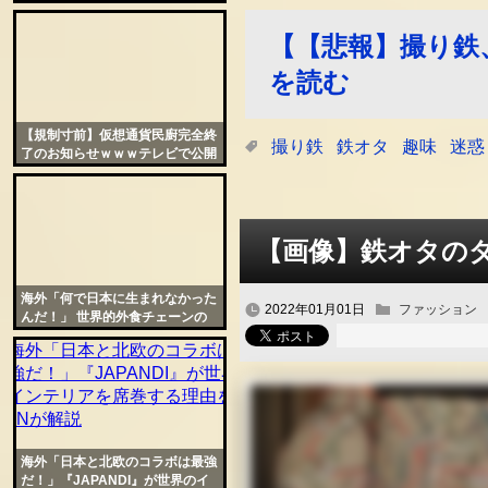
より上』と発言し話題に
【【悲報】撮り鉄
を読む
【規制寸前】仮想通貨民廚完全終
撮り鉄
鉄オタ
趣味
迷惑
了のお知らせｗｗｗテレビで公開
された裏技がヤバイｗｗｗｗお前
ら急げｗｗｗｗｗｗ
【画像】鉄オタの
海外「何で日本に生まれなかった
2022年01月01日
ファッション
んだ！」 世界的外食チェーンの
日本限定イベントに羨望の声
海外「日本と北欧のコラボは最強
だ！」『JAPANDI』が世界のイ