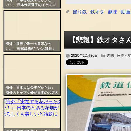
海外「日本を応援するしかな
い！」 日本代表選手のイケメン
ぶりが世界の女性たちにバレる
撮り鉄
鉄オタ
趣味
動画
【悲報】鉄オタさ
海外「世界で唯一の皇帝なの
に…」 米高級紙が『バス移動』
を選んだ両陛下と米大統領の差を
2020年12月30日
趣味
家族・友
指摘
海外「日本人は公平だからね」
海外のトップ女優が日本のお店の
対応に衝撃を受ける