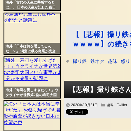
海外「古代の天皇に共感すると
は…」 日本の天皇が記した猫日
記が可愛過ぎると話題に
【【悲報】撮り鉄
ｗｗｗｗ】の続き
海外「日本は何を隠してるん
だ…？」 洞窟に眠る鳥居が完全
に異世界への門だと話題に
撮り鉄
鉄オタ
趣味
怒り
【悲報】撮り鉄さ
海外「寿司を愛しすぎだろ！」ウ
クライナが世界第2位の寿司大国
という事実がよく分かる光景が話
題に
2020年10月21日
趣味
Twitter