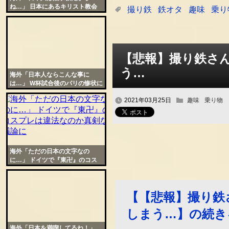
ね…」 日本にあるキリスト教会
撮り鉄
鉄オタ
趣味
乗り
がモチーフの飲食店に賛否両論
【悲報】撮り鉄さ
う…
海外「日本人ならこんな事に
は…」 W杯試合後のパリの惨状に
仏議員が日本人を模範に挙げ悲嘆
2021年03月25日
趣味
乗り物
海外「ただの日本の文字なの
に…」 ドイツで『東卍』のコス
プレは違法なのか真剣な議論に
【【悲報】撮り鉄
しまう…】の続き
海外「日本を満喫してるね！」