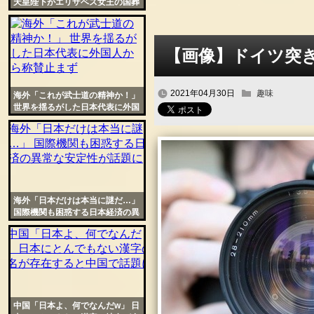
天皇陛下がエリザベス女王の国葬
に異例の参列へ
【画像】ドイツ突
2021年04月30日
趣味
海外「これが武士道の精神か！」
世界を揺るがした日本代表に外国
人から称賛止まず
海外「日本だけは本当に謎だ…」
国際機関も困惑する日本経済の異
常な安定性が話題に
中国「日本よ、何でなんだw」 日