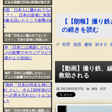
とある指標で日本の評価が低すぎ
ると不満が殺到する事態に
【【朗報】撮り鉄
の続きを読む
米国「日本人に嫌われてないだ
と？！」 日本の若者に米国人の
印象を訊いたところ衝撃の結果に
犯罪
迷惑
趣味
鉄オタ
【動画】撮り鉄、
海外「日本には感謝しかない」
救助される
アニメの影響でサウジアラビアの
女性達がより自由に
2021年03月27日
趣味
犯罪
海外「日本の存在を神に感謝した