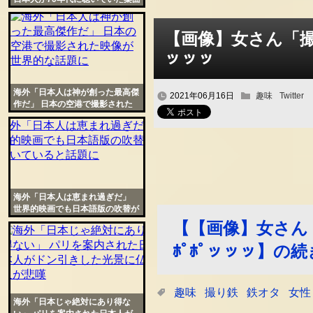
に世界中の若者が衝撃
【画像】女さん「撮り
ッッッ
海外「日本人は神が創った最高傑
2021年06月16日
趣味
Twitter
作だ」 日本の空港で撮影された
映像が世界的な話題に
海外「日本人は恵まれ過ぎだ」
世界的映画でも日本語版の吹替が
群を抜いていると話題に
【【画像】女さん「
ﾎﾟﾎﾟッッッ】の
趣味
撮り鉄
鉄オタ
女性
海外「日本じゃ絶対にあり得な