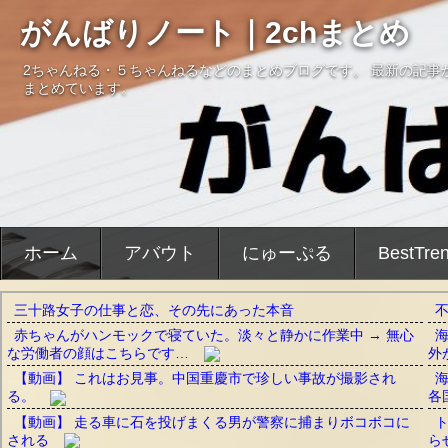
がんばりノート｜2chまとめ
2ちゃんねる・５ちゃんねるなどのまとめブログです。 最新の記事
まとめています。
ホーム
アバウト
にゅーぷる
BestTre
三十路女子の仕事と恋、その先にあった本音
赤ちゃんがハンモックで寝ていた。淡々と静かに作業中 → 無心
な労働者の顔はこちらです…
外
【動画】 これはお見事。中国重慶市で珍しい事故が撮影され
る。
各
【動画】 走る車に石を投げまくる男が警察に捕まりボコボコに
される
ら