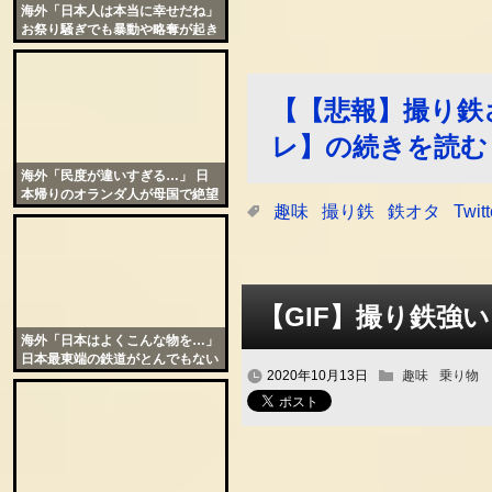
海外「日本人は本当に幸せだね」
お祭り騒ぎでも暴動や略奪が起き
ない日本に羨望の声
【【悲報】撮り鉄
レ】の続きを読む
海外「民度が違いすぎる…」 日
本帰りのオランダ人が母国で絶望
趣味
撮り鉄
鉄オタ
Twitt
した話に共感の声が殺到
【GIF】撮り鉄強
海外「日本はよくこんな物を…」
日本最東端の鉄道がとんでもない
2020年10月13日
趣味
乗り物
場所を走ってると話題に