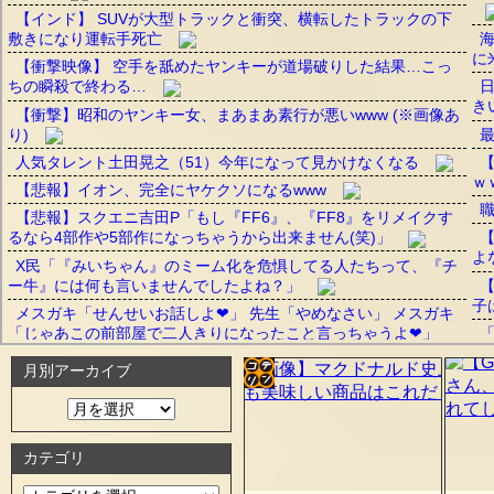
【インド】 SUVが大型トラックと衝突、横転したトラックの下
敷きになり運転手死亡
に
【衝撃映像】 空手を舐めたヤンキーが道場破りした結果…こっ
ちの瞬殺で終わる…
日
き
【衝撃】昭和のヤンキー女、まあまあ素行が悪いwww (※画像あ
り)
人気タレント土田晃之（51）今年になって見かけなくなる
ｗ
【悲報】イオン、完全にヤケクソになるwww
【悲報】スクエニ吉田P「もし『FF6』、『FF8』をリメイクす
るなら4部作や5部作になっちゃうから出来ません(笑)」
よ
X民「『みいちゃん』のミーム化を危惧してる人たちって、『チ
ー牛』には何も言いませんでしたよね？」
【
子
メスガキ「せんせいお話しよ❤」 先生「やめなさい」 メスガキ
「じゃあこの前部屋で二人きりになったこと言っちゃうよ❤」
「
る
月別アーカイブ
【悲報】日本女さん、今度は「働きたくない、主婦になりたい」
www
が
コテ
【動画】女の子が一瞬でメロつく男がコレｗｗｗ
【
リン
賛
カテゴリ
Powered by livedoor 相互RSS
- 固