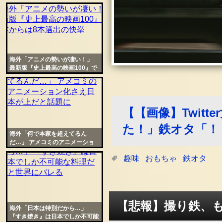
日本に強い憧れを抱くのだろう
か？
海外「アニメの勢いが凄い！」
最新版『史上最高の映画100』で
日本からは8本選出の快挙
【【画像】Twit
た！」鉄オタ「！
海外「何で本家を超えてるん
だ…」 アメコミのアニメーショ
ン化さえ日本が上だと話題に
趣味
おもちゃ
鉄オタ
【悲報】撮り鉄、
海外「日本は特別だから…」
『すき焼き』は日本でしか不可能