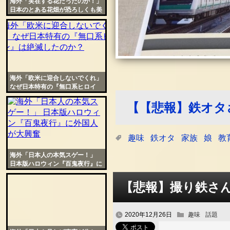
海外「実在する花だったのか！」
日本のとある花畑が恐ろしくも美
しいと話題に
海外「欧米に迎合しないでくれ」
なぜ日本特有の『無口系ヒロイ
ン』は絶滅したのか？
【【悲報】鉄オタ
趣味
鉄オタ
家族
娘
教
海外「日本人の本気スゲー！」
日本版ハロウィン『百鬼夜行』に
外国人が大興奮
【悲報】撮り鉄さ
2020年12月26日
趣味
話題