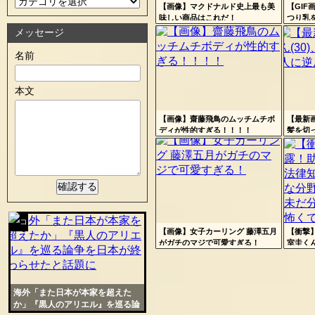
の
定リ
【画像】マクドナルド史上最も美
【GI
味しい商品はこれだ！
つり乳
ンク
在
メッセージ
自動
Powered by livedoor 相互RSS
名前
更新
ツー
本文
ル
【画像】齋藤飛鳥のムッチムチボ
【最新画
ディが性的すぎる！！！！
髪を切
しまう
【画像】女子カーリング 藤澤五月
【衝撃
コテ
がガチのマジで可愛すぎる！
室圭く
んな分
リン
からな
せられ
- 固
海外「また日本が本家を超えた
定リ
か」『黒人のアリエル』を巡る論