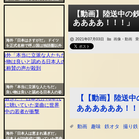
力が尋常じゃないと話題に
【動画】陸送中の
ああああ！！！」
2021年07月03日
画像・動画
乗
海外「日本はさすがだ」 ドイツ
を正式名称で呼ぶ国は独語圏以外
では日本だけだと話題に
海外「本当に立派な人たちだ」
良い物は良いと認める日本人の姿
【【動画】陸送中
勢に称賛の声が殺到
ああああああ！！
動画
趣味
鉄オタ
撮り鉄
海外「日本人は恵まれ過ぎだ」
日本人が70年代に聴いていた楽曲