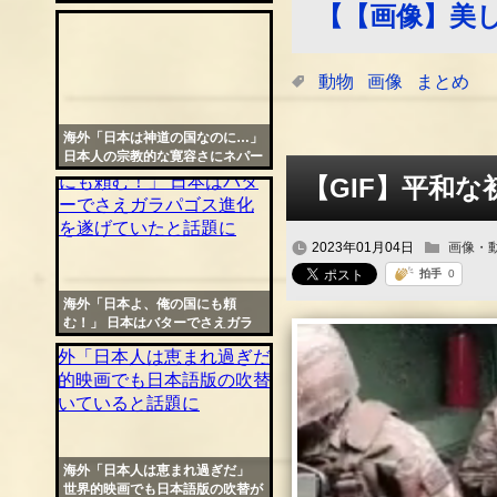
ぶりが世界の女性たちにバレる
【【画像】美
動物
画像
まとめ
海外「日本は神道の国なのに…」
日本人の宗教的な寛容さにネパー
ルから感動の声
【GIF】平和な
2023年01月04日
画像・
海外「日本よ、俺の国にも頼
む！」 日本はバターでさえガラ
パゴス進化を遂げていたと話題に
海外「日本人は恵まれ過ぎだ」
世界的映画でも日本語版の吹替が