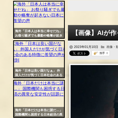
記が可愛過ぎると話題に
ンク
自動
更新
ツー
海外「日本人は本当に幸せだね」
【画像】AIが
ル
お祭り騒ぎでも暴動や略奪が起き
ない日本に羨望の声
2023年01月10日
画像・
海外「日本は良い国だなぁ」 外
国人だけが気づく日本社会のある
特徴に羨望の声が殺到
海外「日本だけは本当に謎だ…」
国際機関も困惑する日本経済の異