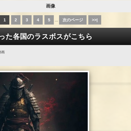
画像
1
2
3
4
5
...
次のページ
>>|
作った各国のラスボスがこちら
動画