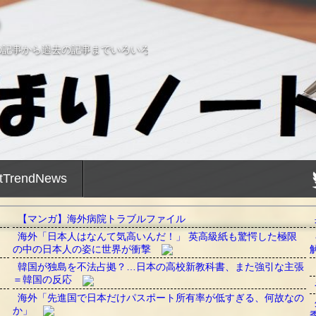
の記事から過去の記事までいろいろ
tTrendNews
【マンガ】海外病院トラブルファイル
海外「日本人はなんて気高いんだ！」 英高級紙も驚愕した極限
の中の日本人の姿に世界が衝撃
韓国が独島を不法占拠？…日本の高校新教科書、また強引な主張
＝韓国の反応
海外「先進国で日本だけパスポート所有率が低すぎる、何故なの
か」