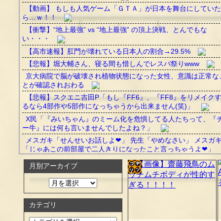
【動画】 もしも人気ゲーム「ＧＴＡ」が日本を舞台にしていた
ら…ｗ！！
【衝撃】“地上最強” vs “地上最強” の頂上決戦、とんでもな
い・・・
【高市速報】肛門が壊れている日本人の割合→29.5%
【悲報】堀大輔さん、寝る間も惜しんでレスバ祭りwww
京大病院で脳が破壊され植物状態になった女性、意識は正常な
とが確認されおわる
【悲報】スクエニ吉田P「もし『FF6』、『FF8』をリメイク
るなら4部作や5部作になっちゃうから出来ません(笑)」
X民「『みいちゃん』のミーム化を危惧してる人たちって、『
ー牛』には何も言いませんでしたよね？」
メスガキ「せんせいお話しよ❤」 先生「やめなさい」 メスガ
「じゃあこの前部屋で二人きりになったこと言っちゃうよ❤」
月別アーカイブ
【悲報】日本女さん、今度は「働きたくない、主婦になりたい
www
コテ
【動画】女の子が一瞬でメロつく男がコレｗｗｗ
リン
カテゴリ
Powered by livedoor 相互RSS
- 固