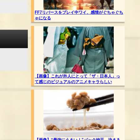
FF7リバースをプレイ中ワイ、感情がぐちゃぐち
ゃになる
【画像】これが外人にとって「ザ・日本人」っ
て感じのビジュアルのアニメキャラらしい
【画像】“最強にうまい！”パック納豆、決まる