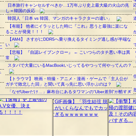
日本旅行キャンセルすべきか…1万年ぶり史上最大級の火山の兆
し＝韓国の反応
韓国人「日本 vs 韓国、マンガのキャラクターの違い」
【有能】 他者にイラッとした時に『これ』思うと最強に楽にな
ることが発覚！！！
【AM4】 さすがにDDR5へ乗り換えるタイミング逃し感が半端な
い
こ
【悲報】 『自認レイブンクロー』 ← こいつらのタチ悪い率は異
常
す
スタバで大量にいるMacBookいじってるやつって何やってんの？
チ
【トラウマ】 映画・特撮・アニメ・漫画・ゲームで「主人公が
ガチで敗北した回」と聞いて真っ先に思い浮かぶのは？
キ
「なぜUberだけ…」麻布台にあるタワマンの“Uber差別”が酷すぎ
ると話題にｗｗｗ
」
「ドラマを感じる…」町田駅のバス停の屋根に落ちているもの
が“物騒すぎる”と話題にｗｗｗ
【医療】ASDは他人を“アレ”だと思っている？ あるX民の仮説に
賛否の声
【ネタ】役職を隠して職務中の公安が警察官に職質された時