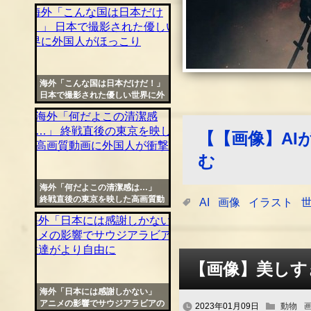
常な安定性が話題に
海外「こんな国は日本だけだ！」
日本で撮影された優しい世界に外
国人がほっこり
【【画像】A
む
海外「何だよこの清潔感は…」
終戦直後の東京を映した高画質動
AI
画像
イラスト
画に外国人が衝撃
【画像】美しす
海外「日本には感謝しかない」
アニメの影響でサウジアラビアの
2023年01月09日
動物