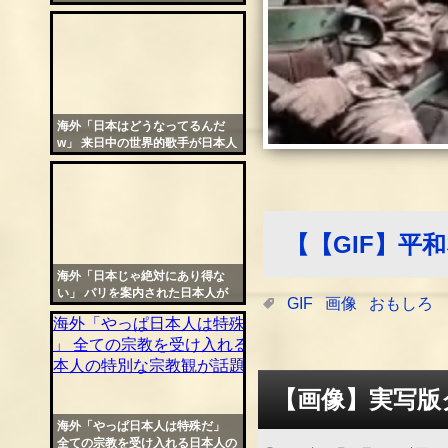
群を抜いていると話題に
海外「日本はどうなってるんだ
w」 来日中の世界的歌手が日本人
に全く気付かれず大ショック
【【GIF】平
海外「日本じゃ絶対にあり得な
い」 パリを案内された日本人が
GIF
画像
おもしろ
ドン引きした光景に仏人が悲嘆
【画像】実写版
海外「やっぱ日本人は特殊だ」
全ての宗教を受け入れる日本人の