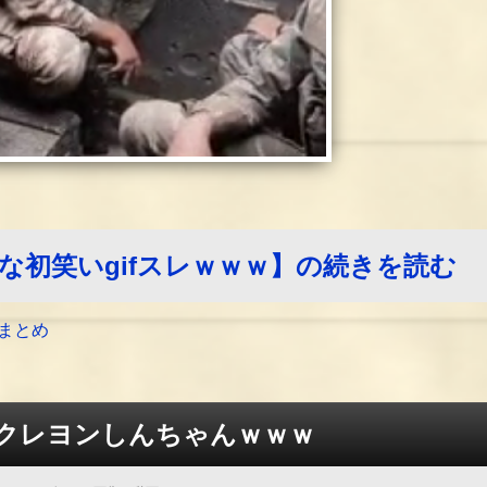
和な初笑いgifスレｗｗｗ】の続きを読む
まとめ
クレヨンしんちゃんｗｗｗ