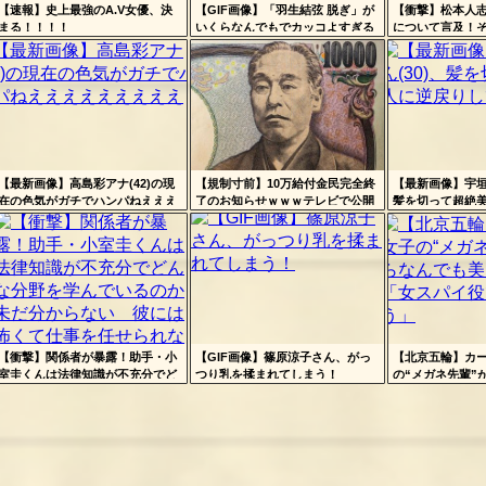
の“回避方法”が独特すぎる
【速報】史上最強のA.V女優、決
【GIF画像】「羽生結弦 脱ぎ」が
【衝撃】松本人
まる！！！！
いくらなんでもでカッコよすぎる
について言及！
【衝撃】岐阜県の国道には…違反すると狙撃されるポイントが存
Powered by l
ｗｗｗｗｗｗｗ
ヤバすぎる…
在するｗｗｗ
Powered by livedoor 相互RSS
【最新画像】高島彩アナ(42)の現
【規制寸前】10万給付金民完全終
【最新画像】宇垣
在の色気がガチでハンパねえええ
了のお知らせｗｗｗテレビで公開
髪を切って超絶
ええええええ
された裏技がヤバイｗｗｗｗお前
しまう！
ら急げｗｗｗｗｗｗ
【衝撃】関係者が暴露！助手・小
【GIF画像】篠原涼子さん、がっ
【北京五輪】カ
室圭くんは法律知識が不充分でど
つり乳を揉まれてしまう！
の“メガネ先輩”
んな分野を学んでいるのか未だ分
美人すぎる！「
からない 彼には怖くて仕事を任
きそう」
せられない