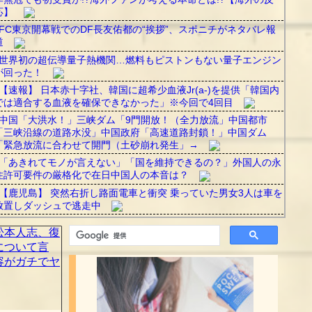
応】
FC東京開幕戦でのDF長友佑都の“挨拶”、スポニチがネタバレ報
道
世界初の超伝導量子熱機関…燃料もピストンもない量子エンジン
が回った！
【速報】 日本赤十字社、韓国に超希少血液Jr(a-)を提供「韓国内
では適合する血液を確保できなかった」※今回で4回目
中国「大洪水！」三峡ダム「9門開放！（全力放流」中国都市
「三峡沿線の道路水没」中国政府「高速道路封鎖！」中国ダム
「緊急放流に合わせて開門（土砂崩れ発生」→
「あきれてモノが言えない」「国を維持できるの？」外国人の永
住許可要件の厳格化で在日中国人の本音は？
【鹿児島】 突然右折し路面電車と衝突 乗っていた男女3人は車を
放置しダッシュで逃走中
【朗報】広末涼子さん、地上波復帰ｗｗｗ
【悲報】イオンモール、全国でイベント続々と中止に…
【動画あり】女の子が一瞬でメロつく男がコレｗｗｗ
農家「働き手がいないなぁ…」ニート「働きます働きます！働か
せて！」農家「じゃあ」→
【超絶朗報】『24時間テレビ』、熊本県に1000万円の義援金拠