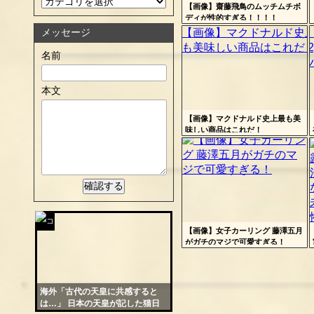
定リ
【画像】齋藤飛鳥のムッチムチボ
ディが性的すぎる！！！！
ンク
メッセージ
自動
名前
更新
ツー
本文
ル
【画像】マクドナルド史上最も美
味しい商品はこれだ！
【画像】女子カーリング 藤澤五月
コテ
がガチのマジで可愛すぎる！
リン
- 固
海外「古代の天皇に共感すると
定リ
は…」 日本の天皇が記した猫日