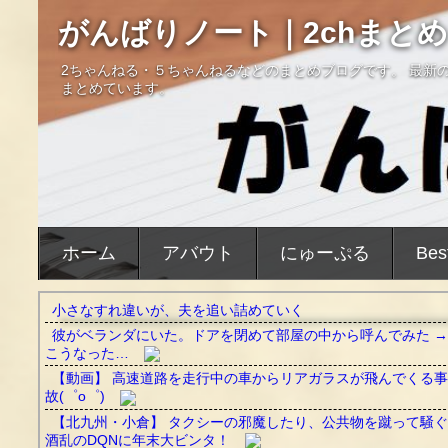
がんばりノート｜2chまとめ
2ちゃんねる・５ちゃんねるなどのまとめブログです。 最新
まとめています。
ホーム
アバウト
にゅーぷる
Bes
小さなすれ違いが、夫を追い詰めていく
彼がベランダにいた。ドアを閉めて部屋の中から呼んでみた →
こうなった…
【動画】 高速道路を走行中の車からリアガラスが飛んでくる事
故(゜o゜)
【北九州・小倉】 タクシーの邪魔したり、公共物を蹴って騒ぐ
酒乱のDQNに年末大ビンタ！