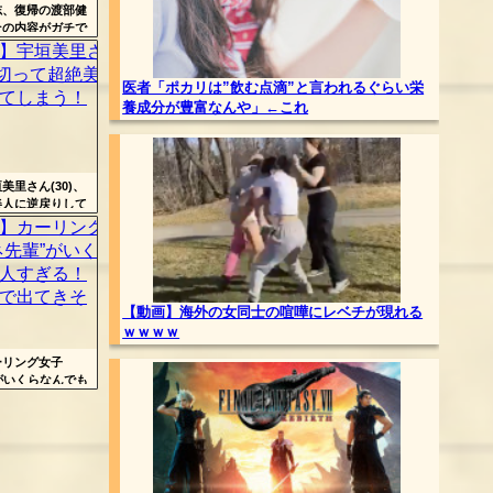
出を決定
志、復帰の渡部健
その内容がガチで
ivedoor 相互RSS
医者「ポカリは”飲む点滴”と言われるぐらい栄
養成分が豊富なんや」←これ
美里さん(30)、
美人に逆戻りして
【動画】海外の女同士の喧嘩にレベチが現れる
ｗｗｗｗ
ーリング女子
がいくらなんでも
女スパイ役で出て