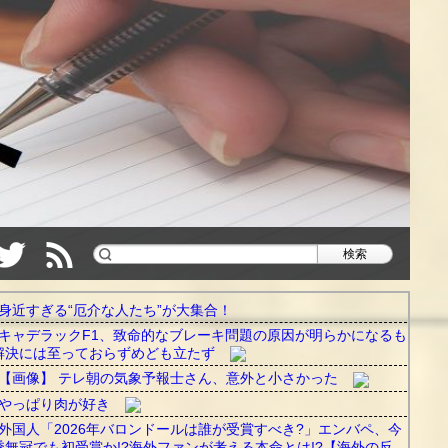
身近すぎる“厄介な人たち”が大集合！
キャデラックF1、致命的なブレーキ問題の原因が明らかになるも
解決には至っておらずめども立たず
【画像】 テレ朝の気象予報士さん、意外と小さかった
やっぱり肉が好き
外国人「2026年バロンドールは誰が受賞すべき?」エンバペ、今
季無冠でも初受賞か!?海外ファンが考える本命とは!?【海外の反