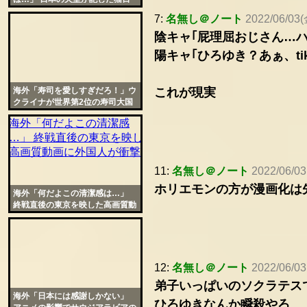
記が可愛過ぎると話題に
7:
名無し＠ノート
2022/06/03(
陰キャ｢屁理屈おじさん…ハッ
陽キャ｢ひろゆき？あぁ、t
海外「寿司を愛しすぎだろ！」ウ
これが現実
クライナが世界第2位の寿司大国
という事実がよく分かる光景が話
題に
11:
名無し＠ノート
2022/06/03
ホリエモンの方が漫画化は
海外「何だよこの清潔感は…」
終戦直後の東京を映した高画質動
画に外国人が衝撃
12:
名無し＠ノート
2022/06/03
弟子いっぱいのソクラテス
海外「日本には感謝しかない」
ひろゆきなんか瞬殺やろ