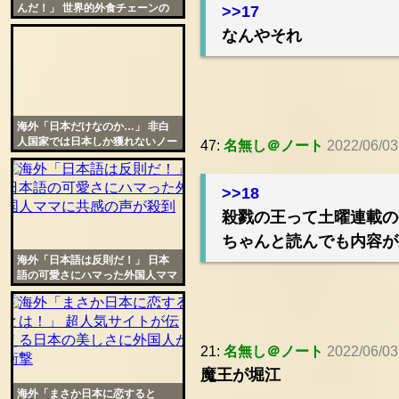
んだ！」 世界的外食チェーンの
>>17
日本限定イベントに羨望の声
なんやそれ
海外「日本だけなのか…」 非白
人国家では日本しか獲れないノー
47:
名無し＠ノート
2022/06/03
ベル賞の現状に悲嘆の声
>>18
殺戮の王って土曜連載の
ちゃんと読んでも内容が
海外「日本語は反則だ！」 日本
語の可愛さにハマった外国人ママ
に共感の声が殺到
21:
名無し＠ノート
2022/06/03
魔王が堀江
海外「まさか日本に恋すると