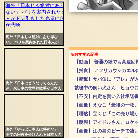
盛大にバズってしまう
海外「日本じゃ絶対にあり得な
い」 パリを案内された日本人が
ドン引きした光景に仏人が悲嘆
※おすすめ記事
【動画】 普通の紙でも高速回
【捕食】 アフリカウシガエル
【衝撃】サバ缶に『アレ』が
海外「日本はどうなってるんだ
就寝中の飼い犬さん、ヒョウ
w」 来日中の世界的歌手が日本人
に全く気付かれず大ショック
【不安】内定を貰い入社承諾
【画像】えなこ「最後の一枚、
【唖然】宝くじ「この売り場
【朗報】アイドルさん、ロケ
海外「やっぱ日本人は特殊だ」
【画像】江の島のビーチで凄
全ての宗教を受け入れる日本人の