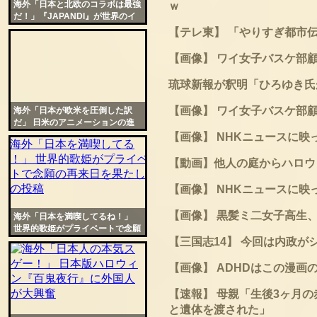
海外「日本と北欧のコラボは最強
ｗ
だ！」『JAPANDI』が世界のイ
ンテリアを席巻する理由をCNN
【テレ東】 「やりすぎ都市
が解説
【画像】 ワイ女子バスケ部
琉球新報が釈明「ひろゆき氏
【画像】 ワイ女子バスケ部
海外「日本が欧米を圧倒した訳
だ」 日米のアニメーションの進
化の差が酷いと話題に
【画像】 NHKニュースに映
【動画】他人の庭からハロウ
【画像】 NHKニュースに映
【画像】 黒髪ミ二女子高生
海外「日本を満喫してるね！」
世界的歌姫がプライベートで念願
の再来日を果たし怒涛の投稿
【三国志14】 今回は内政
【画像】 ADHDはこの漫画
【速報】 母親「生後3ヶ月
と遺体を渡された」