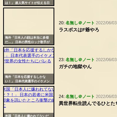
は！」 超人気サイトが伝える日
本の美しさに外国人が衝撃
20:
名無し＠ノート
2022/06/03
ラスボスはF爺やろ
海外「日本人の顔は本当に多様
だ…」 日本の男性ロック歌手が
美しすぎると世界的な話題に
23:
名無し＠ノート
2022/06/03
ガチの地獄やん
海外「日本を応援するしかな
い！」 日本代表選手のイケメン
ぶりが世界の女性たちにバレる
24:
名無し＠ノート
2022/06/03
異世界転生読んでるひとた
米国「日本人に嫌われてないだ