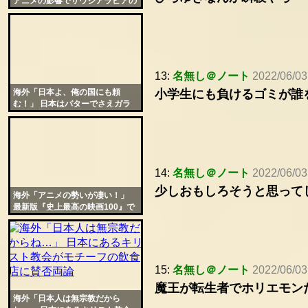
アニメの影響でサウジアラビアの
女性達がより自由に
13:
名無し＠ノート
2022/06/03
海外「日本よ、俺の国にも頼
小学生にも負けるゴミが誰
む！」 日本はバターでさえガラ
パゴス進化を遂げていたと話題に
14:
名無し＠ノート
2022/06/03
少しおもしろそうと思ってし
海外「アニメの勢いが凄い！」
最新版『史上最高の映画100』で
日本からは8本選出の快挙
15:
名無し＠ノート
2022/06/03
魔王が転生者でホリエモン
海外「日本人は無宗教だから