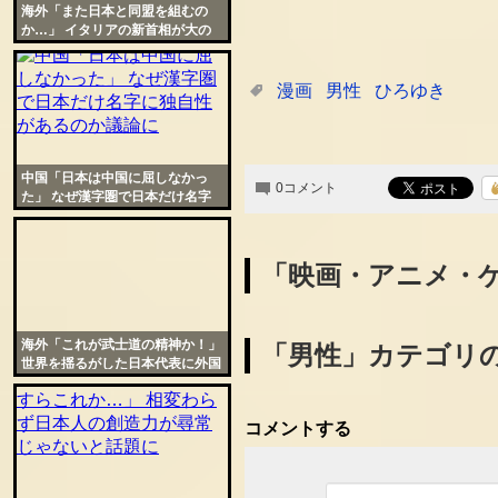
海外「また日本と同盟を組むの
か…」 イタリアの新首相が大の
アニメファンだった事が話題に
漫画
男性
ひろゆき
中国「日本は中国に屈しなかっ
0コメント
た」 なぜ漢字圏で日本だけ名字
に独自性があるのか議論に
「映画・アニメ・
海外「これが武士道の精神か！」
「男性」カテゴリ
世界を揺るがした日本代表に外国
人から称賛止まず
コメントする