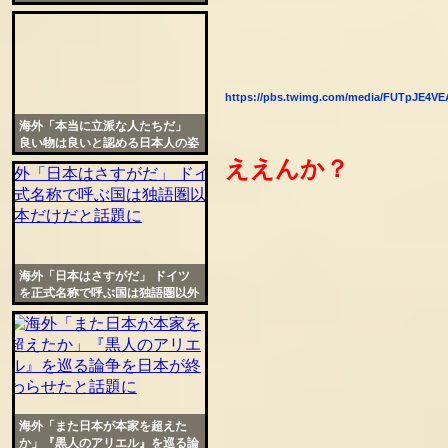
米人も一発で納得
https://pbs.twimg.com/media/FUTpJE4VE
海外「本当に立派な人たちだ」
良い物は良いと認める日本人の姿
勢に称賛の声が殺到
ええんか？
海外「日本はさすがだ」 ドイツ
を正式名称で呼ぶ国は独語圏以外
では日本だけだと話題に
海外「また日本が本家を超えた
か」『黒人のアリエル』を巡る論