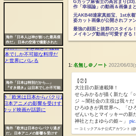
Gカップ麻雀士の高宮まり(3
特別な宗教観が話題に
作「幸福論」の動画＆画像ま
元AKB48達家真姫宝、1st
姿カット画像が公開されファ
最強の顔面と抜群のスタイル！
メイキング動画が可愛すぎる
海外「日本人は神が創った最高傑
作だ」 日本の空港で撮影された
映像が世界的な話題に
1:
名無し＠ノート
2022/06/03(
【②】
海外「日本は特別だから…」
大注目の新連載陣！
『すき焼き』は日本でしか不可能
な料理だと世界にバレる
せらみかるが描く新たな「
ジ ～闇社会の主役は我々だ
ひろゆきが異世界へ、「ひ
ぜんいちとマイッキーの新
神社とたまゆらの姫～」
pic
— コミックアルナ公式アカウント (@com
海外「欧米は日本からパクり過ぎ
だ」 日本アニメの影響を受けす