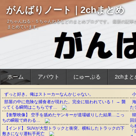
がんばりノート｜2chまとめ
2ちゃんねる・５ちゃんねるなどのまとめブログです。 最新の記事
まとめています。
ホーム
アバウト
にゅーぷる
2chま
ずっと好き。俺はストーカーなんかじゃない。
部屋の中に危険な捕食者が現れた。完全に狙われている！ → 襲
ってくる瞬間はこちらです…
た
【衝撃映像】 空手を舐めたヤンキーが道場破りした結果…こっ
ちの瞬殺で終わる…
回
ら
【インド】 SUVが大型トラックと衝突、横転したトラックの下
「
敷きになり運転手死亡