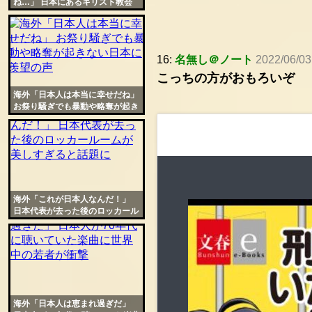
ね…」 日本にあるキリスト教会
がモチーフの飲食店に賛否両論
16:
名無し＠ノート
2022/06/03
こっちの方がおもろいぞ
海外「日本人は本当に幸せだね」
お祭り騒ぎでも暴動や略奪が起き
ない日本に羨望の声
海外「これが日本人なんだ！」
日本代表が去った後のロッカール
ームが美しすぎると話題に
海外「日本人は恵まれ過ぎだ」