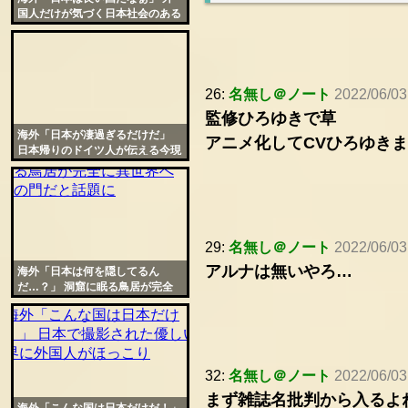
国人だけが気づく日本社会のある
特徴に羨望の声が殺到
26:
名無し＠ノート
2022/06/03
監修ひろゆきで草
海外「日本が凄過ぎるだけだ」
アニメ化してCVひろゆき
日本帰りのドイツ人が伝える今現
在の日本の様子に驚きと羨望の声
29:
名無し＠ノート
2022/06/03
アルナは無いやろ…
海外「日本は何を隠してるん
だ…？」 洞窟に眠る鳥居が完全
に異世界への門だと話題に
32:
名無し＠ノート
2022/06/03
まず雑誌名批判から入るよ