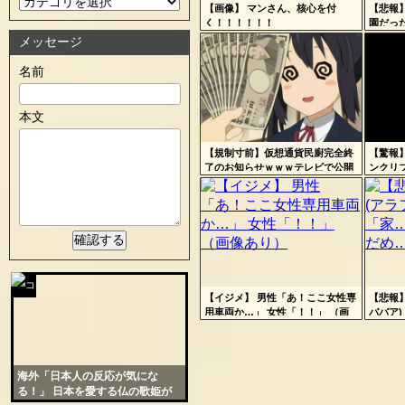
定リ
【画像】 マンさん、核心を付
【悲報
賛
く！！！！！！
園だった
ンク
しっこ
メッセージ
の
を歩く
自動
名前
更新
在
ツー
本文
Powered by livedoor 相互RSS
ル
【規制寸前】仮想通貨民廚完全終
【驚報
了のお知らせｗｗｗテレビで公開
ンクリ
された裏技がヤバイｗｗｗｗお前
び・・
ら急げｗｗｗｗｗｗ
【イジメ】 男性「あ！ここ女性専
【悲報
コテ
用車両か…」 女性「！！」 （画
ババア
像あり）
め…♡？
リン
- 固
海外「日本人の反応が気にな
定リ
る！」 日本を愛する仏の歌姫が