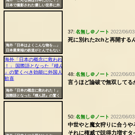
海外「こんな国は日本だけだ！」
日本で撮影された優しい世界に外
国人がほっこり
37:
名無し＠ノート
2022/06/03
死に別れた2chと再開する
海外「日本はよくこんな物を…」
日本最東端の鉄道がとんでもない
場所を走ってると話題に
48:
名無し＠ノート
2022/06/03
言うほど論破で無双してる
海外「日本の概念に救われた！」
国際語となった『積ん読』の驚く
べき効能に外国人が歓喜
50:
名無し＠ノート
2022/06/03
中世やと魔女狩りに合うや
それに権威で説得力増すタ