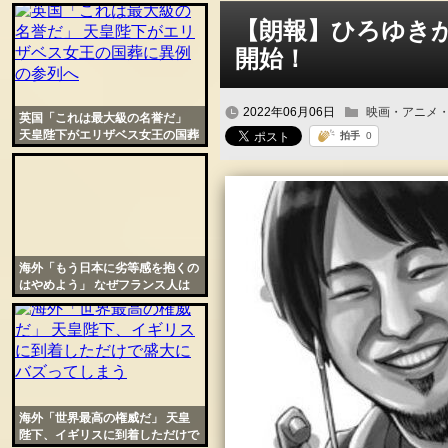
歌う『千と千尋』に絶賛の声
ンク
【朗報】ひろゆき
自動
開始！
更新
ツー
2022年06月06日
映画・アニメ
英国「これは最大級の名誉だ」
ル
天皇陛下がエリザベス女王の国葬
に異例の参列へ
海外「もう日本に劣等感を抱くの
はやめよう」 なぜフランス人は
日本に強い憧れを抱くのだろう
か？
海外「世界最高の権威だ」 天皇
陛下、イギリスに到着しただけで