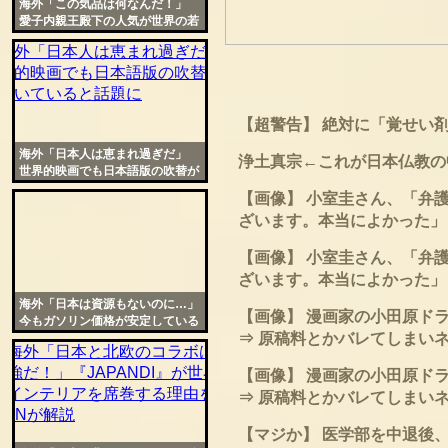
海外「この気品は何なんだ！」
愛子内親王殿下の人気が世界の若
者の間で物凄い事に
【超警告】 絶対に「覚せい
海外「日本人は恵まれ過ぎだ」
浄土真宗←これが日本仏教の
世界的映画でも日本語版の吹替が
群を抜いていると話題に
【画像】 小室圭さん、「弁
ざいます。本当によかった」
【画像】 小室圭さん、「弁
ざいます。本当によかった」
海外「日本は資源もないのに…」
【画像】 漫画家の小田原ド
今もガソリン価格が安定している
⇒ 原稿料とかバレてしまい
日本に世界から羨望の声
【画像】 漫画家の小田原ド
⇒ 原稿料とかバレてしまい
【マジか】 医学部を中退後