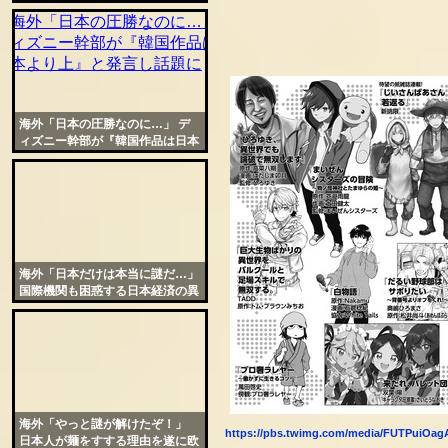
ぎたハリウッド映画が話題に
海外「日本の圧勝なのに…」 デ
ィズニー幹部が『韓国作品は日本
より上』と発言し話題に
海外「日本だけは本当に謎だ…」
国際機関も困惑する日本経済の異
常な安定性が話題に
海外「やっと謎が解けたぞ！」
https://pbs.twimg.com/media/FUTPuiOag
日本人が麺をすする理由を遂に欧