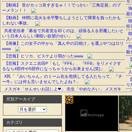
る
【動画】 音がカッコ良すぎるｗ！！でっかい「三角定規」のブ
ーメラン！！
超
【動画】 仲間に花火を水平撃ちしようとして障害を負ったかも
しれない事故。
拒
共産党信者「募金で共産党を叩くのは、頑張る人を邪魔したいと
いう日本人らしい薄暗い欲望のせい」
入
【画像】この女子の中から「真ん中の日焼け」を選ぶやつはロリ
www
殺
【悲報】ヒソカ、ビスケより弱かったwww
【悲報】スクエニ吉田P「もし『FF6』、『FF8』をリメイクす
るなら4部作や5部作になっちゃうから出来ません(笑)」
X民「『みいちゃん』のミーム化を危惧してる人たちって、『チ
ー牛』には何も言いませんでしたよね？」
り
メスガキ「せんせいお話しよ❤」 先生「やめなさい」 メスガキ
「じゃあこの前部屋で二人きりになったこと言っちゃうよ❤」
れ
月別アーカイブ
「
【悲報】日本女さん、今度は「働きたくない、主婦になりたい」
コテ
る
www
リン
【動画】女の子が一瞬でメロつく男がコレｗｗｗ
カテゴリ
が
- 固
Powered by livedoor 相互RSS
【