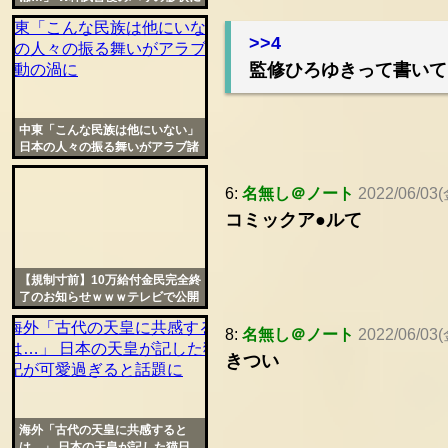
仏議員が日本人を模範に挙げ悲嘆
>>4
監修ひろゆきって書いて
中東「こんな民族は他にいない」
日本の人々の振る舞いがアラブ諸
国を感動の渦に
6:
名無し＠ノート
2022/06/03(
コミックア●ルて
【規制寸前】10万給付金民完全終
了のお知らせｗｗｗテレビで公開
された裏技がヤバイｗｗｗｗお前
ら急げｗｗｗｗｗｗ
8:
名無し＠ノート
2022/06/03(
きつい
海外「古代の天皇に共感すると
は…」 日本の天皇が記した猫日