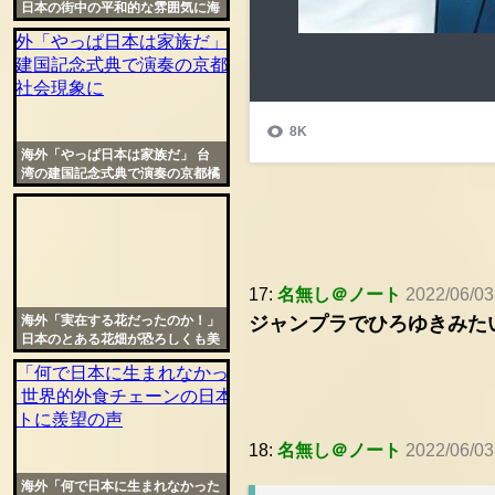
日本の街中の平和的な雰囲気に海
外から羨望の声
海外「やっぱ日本は家族だ」 台
湾の建国記念式典で演奏の京都橘
高校が社会現象に
17:
名無し＠ノート
2022/06/03
海外「実在する花だったのか！」
ジャンプラでひろゆきみた
日本のとある花畑が恐ろしくも美
しいと話題に
18:
名無し＠ノート
2022/06/03
海外「何で日本に生まれなかった