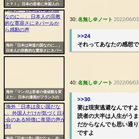
と？！」 日本の若者に米国人の
印象を訊いたところ衝撃の結果に
30:
名無し＠ノート
2022/06/03
>>24
それってあなたの感想で
海外「日本は神道の国なのに…」
日本人の宗教的な寛容さにネパー
ルから感動の声
40:
名無し＠ノート
2022/06/03
海外「マンガは若者の価値観を変
えた」 日本の漫画がフランスの
>>30
書店の救世主となった実態を仏公
要は現実逃避なんですよ
共放送が特集
読者の大半は人生がうま
だからなんでも思い通り
ですよ
海外「日本は良い国だなぁ」 外